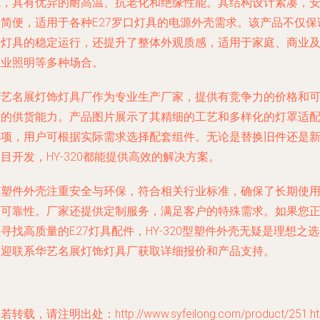
成，具有优异的耐高温、抗老化和绝缘性能。其结构设计紧凑，
装简便，适用于各种E27罗口灯具的电源外壳需求。该产品不仅保
了灯具的稳定运行，还提升了整体外观质感，适用于家庭、商业
工业照明等多种场合。
华艺名展灯饰灯具厂作为专业生产厂家，提供有竞争力的价格和
靠的供货能力。产品图片展示了其精细的工艺和多样化的灯罩适
选项，用户可根据实际需求选择配套组件。无论是替换旧件还是
目开发，HY-320都能提供高效的解决方案。
该塑件外壳注重安全与环保，符合相关行业标准，确保了长期使
的可靠性。厂家还提供定制服务，满足客户的特殊需求。如果您
寻找高质量的E27灯具配件，HY-320型塑件外壳无疑是理想之
欢迎联系华艺名展灯饰灯具厂获取详细报价和产品支持。
若转载，请注明出处：http://www.syfeilong.com/product/251.ht